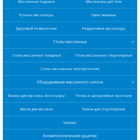
Массажные подушки
Массажеры для тела
Ручные массажеры
Свинг машины
Здоровый позвоночник
Нефритовые масcажеры
Столы массажные
Столы массажные складные
Столы массажные стационарные
Столы массажные электрические
Оборудование массажного салона
Валики для массажа, аксессуары
Чехлы и одноразовые простыни
Масла для массажа
Камни для стоунтерапии
Ширмы
Косметологические кушетки