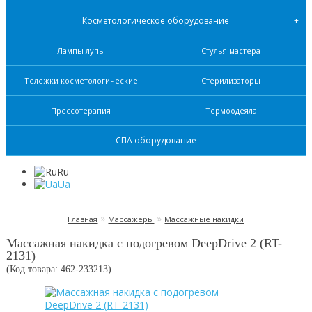
Косметологическое оборудование
Лампы лупы
Стулья мастера
Тележки косметологические
Стерилизаторы
Прессотерапия
Термоодеяла
СПА оборудование
Ru
Ua
»
»
Главная
Массажеры
Массажные накидки
Массажная накидка с подогревом DeepDrive 2 (RT-
2131)
(Код товара: 462-
233213
)