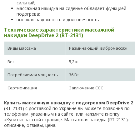
сильный;
массажная накидка на сиденье обладает функцией
подогрева;
высокая надежность и долговечность
Технические характеристики массажной
накидки DeepDrive 2 (RT-2131)
Виды массажа
Разминающий, вибромассаж
Вес
5,2 кг
Потребляемая мощность
36 Вт
Сертификация
Заключение СЄС
Купить массажную накидку с подогревом DeepDrive 2
(RT-2131) с доставкой по Украине вы можете позвонив по
телефонам, указанным на сайте, или нажмите кнопку
«Купить» на этой странице. Массажная накидка (RT-2131):
описание, отзывы, цена.