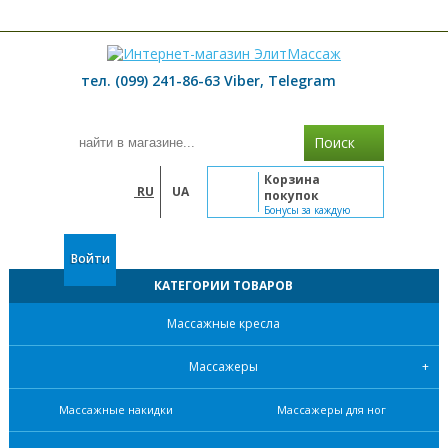
≡ МЕНЮ
тел. (099) 241-86-63 Viber, Telegram
Поиск
Корзина
RU
UA
покупок
Бонусы за каждую
покупку
Войти
КАТЕГОРИИ ТОВАРОВ
Массажные кресла
Массажеры
Массажные накидки
Массажеры для ног