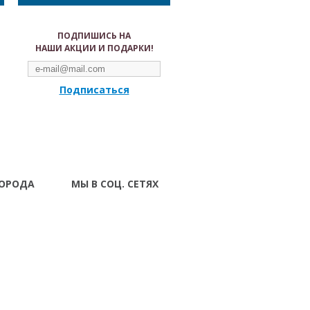
ПОДПИШИСЬ НА
НАШИ АКЦИИ И ПОДАРКИ!
Подписаться
ГОРОДА
МЫ В СОЦ. СЕТЯХ
Волынский
вск
 Ивано-
ад
г Луцк
поль
тава Ровно
ополь Сумы
Харьков