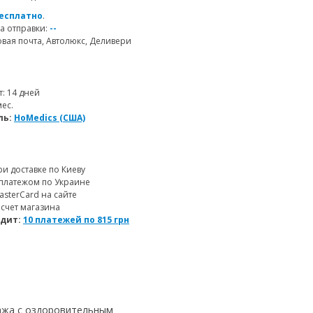
есплатно
.
а отправки:
--
ая почта, Автолюкс, Деливери
т: 14 дней
мес.
ль:
HoMedics (США)
и доставке по Киеву
платежом по Украине
MasterCard на сайте
 счет магазина
едит:
10 платежей по
815
грн
ажа с оздоровительным