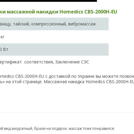
ки массажной накидки Homedics CBS-2000H-EU
иацу, тайский, компрессионный, вибромассаж
 кг
0 Вт
ертификат соответствия, Заключение СЭС
medics CBS-2000H-EU с доставкой по Украине вы можете позвон
ь» на этой странице. Массажная накидка Homedics CBS-2000H-EU
й вид аккуратный, брали на подарок. массаж тоже понравился.