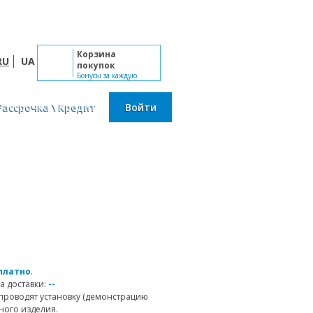
Пн-Сб: 10:00 - 19:00, Вс: выходной
Корзина
RU
UA
покупок
Бонусы за каждую
покупку
Рассрочка \ Кредит
Войти
платно
.
а доставки:
--
проводят установку (демонстрацию
ного изделия.