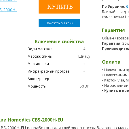
По Украине:
б
Ближайшая дат
компаниями Нов
Заказать в 1 клик
Гарантия
Обмен / возвра
Ключевые свойства
Гарантия:
36 
Производите
Виды массажа
4
Массаж спины
Шиацу
Оплата
Массаж шеи
+
• Наличными пр
Инфракрасный прогрев
+
• Наложенным 
Автоадаптер
-
• Картой Visa, 
• На расчетный
Мощность
50 Вт
• Купить в кр
ки Homedics CBS-2000H-EU
BS-2000H-EU разработана для глубокого расслабляющего масс