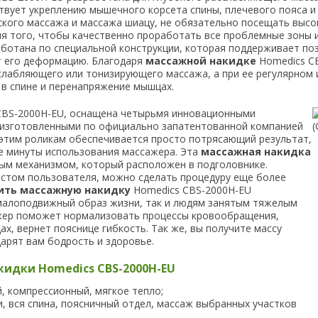
вует укреплению мышечного корсета спины, плечевого пояса и 
кого массажа и массажа шиацу, не обязательно посещать высок
ля того, чтобы качественно проработать все проблемные зоны
ботана по специальной конструкции, которая поддерживает по
т его деформацию. Благодаря
массажной накидке
Homedics C
слабляющего или тонизирующего массажа, а при ее регулярном
в спине и перенапряжение мышцах.
BS-2000H-EU, оснащена четырьмя инновационными
 изготовленными по официально запатентованной компанией
 этим роликам обеспечивается просто потрясающий результат,
е минуты использования массажера. Эта
массажная накидка
ым механизмом, который расположен в подголовнике.
остом пользователя, можно сделать процедуру еще более
ить массажную накидку
Homedics CBS-2000H-EU
малоподвижный образ жизни, так и людям занятым тяжелым
жер поможет нормализовать процессы кровообращения,
ах, вернет пояснице гибкость. Так же, вы получите массу
арят вам бодрость и здоровье.
кидки Homedics CBS-2000H-EU
й, компрессионный, мягкое тепло;
, вся спина, поясничный отдел, массаж выбранных участков