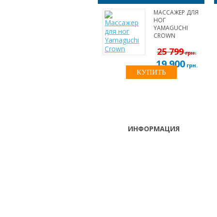
МАССАЖЕР ДЛЯ
НОГ
YAMAGUCHI
CROWN
25 799
грн.
19 900
грн.
КУПИТЬ
ИНФОРМАЦИЯ
ТЕЛЕФОНЫ
тел. (099)
241-86-63
Пн-Сб: с 9:00 до 18:00
Viber,
,Вс: выходной
Telegram
г. Киев, ул. Луговая 9, оф. 209
(Оболонський р-н, возле ТРЦ
"Караван")
info@elite-massage.biz