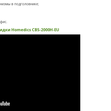
низмы в подголовнике;
фис.
идки Homedics CBS-2000H-EU