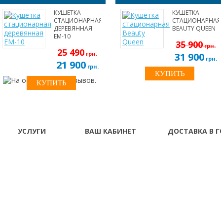
КУШЕТКА
КУШЕТКА
СТАЦИОНАРНАЯ
СТАЦИОНАРНАЯ
ДЕРЕВЯННАЯ
BEAUTY QUEEN
EM-10
35 900
грн.
25 490
грн.
31 900
грн.
21 900
грн.
УСЛУГИ
ВАШ КАБИНЕТ
ДОСТАВКА В 
О нас
Ваш Кабинет
Винница Владимир-
Донецк Днепропетро
Доставка и
История заказов
Житомир Запорожье
оплата
Франковск Кировогр
Рассылка
Кременчуг Кривой Ро
Гарантия и сервис
Луганск Львов Мариу
Рассрочка \
Николаев Одесса Пол
Кредит
Симферополь Севаст
Тернополь Ужгород 