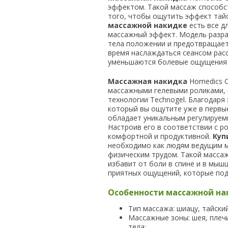
эффектом. Такой массаж способст
того, чтобы ощутить эффект тайс
массажной накидке
есть все д
массажный эффект. Модель разра
тела положении и предотвращае
время наслаждаться сеансом рас
уменьшаются болевые ощущения 
Массажная накидка
Homedics C
массажными гелевыми роликами,
технологии Technogel. Благодаря
который вы ощутите уже в первы
обладает уникальным регулируем
Настроив его в соответствии с р
комфортной и продуктивной.
Куп
необходимо как людям ведущим 
физическим трудом. Такой масса
избавит от боли в спине и в мышц
приятных ощущений, которые под
Особенности массажной на
Тип массажа: шиацу, тайски
Массажные зоны: шея, плечи
тела;