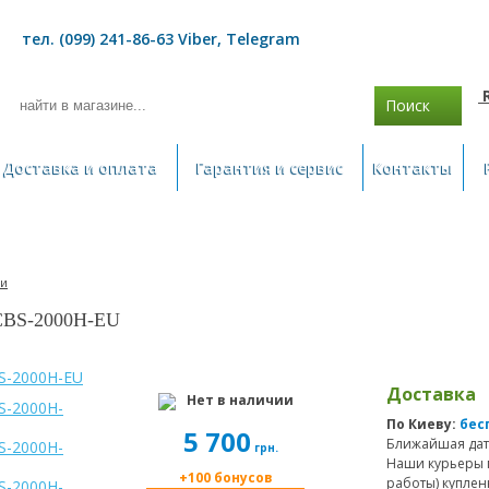
тел. (099) 241-86-63 Viber, Telegram
Поиск
Доставка и оплата
Гарантия и сервис
Контакты
ки
 CBS-2000H-EU
Доставка
Нет в наличии
По Киеву:
бес
5 700
Ближайшая дат
грн.
Наши курьеры 
+100 бонусов
работы) куплен