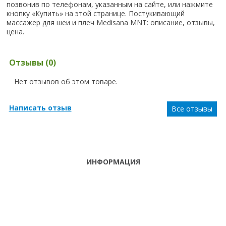
позвонив по телефонам, указанным на сайте, или нажмите
кнопку «Купить» на этой странице. Постукивающий
массажер для шеи и плеч Medisana MNT: описание, отзывы,
цена.
Отзывы (0)
Нет отзывов об этом товаре.
Написать отзыв
Все отзывы
ИНФОРМАЦИЯ
ТЕЛЕФОНЫ
тел. (099)
241-86-63
ПН-СБ: С 9:00 ДО
Viber,
18:00 ,ВС:
Telegram
ВЫХОДНОЙ