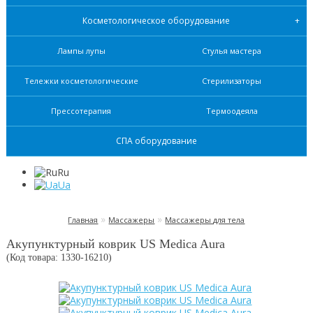
Косметологическое оборудование
Лампы лупы
Стулья мастера
Тележки косметологические
Стерилизаторы
Прессотерапия
Термоодеяла
СПА оборудование
Ru
Ua
»
»
Главная
Массажеры
Массажеры для тела
Акупунктурный коврик US Medica Aura
(Код товара: 1330-
16210
)