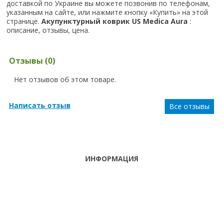
доставкой по Украине вы можете позвонив по телефонам,
указанным на сайте, или нажмите кнопку «Купить» на этой
странице.
Акупунктурный коврик US Medica Aura
:
описание, отзывы, цена.
Отзывы (0)
Нет отзывов об этом товаре.
Написать отзыв
Все отзывы
ИНФОРМАЦИЯ
ТЕЛЕФОНЫ
тел. (099)
241-86-63
ПН-СБ: С 9:00 ДО
Viber,
18:00 ,ВС:
Telegram
ВЫХОДНОЙ