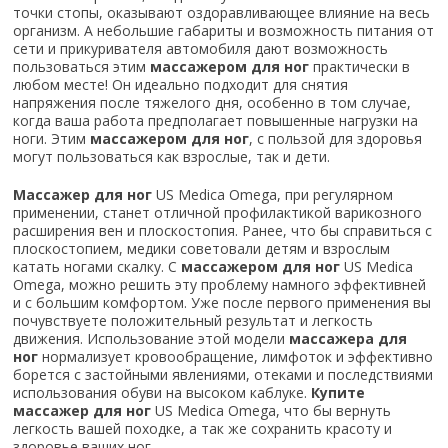
точки стопы, оказывают оздоравливающее влияние на весь
организм. А небольшие габариты и возможность питания от
сети и прикуривателя автомобиля дают возможность
пользоваться этим
массажером для ног
практически в
любом месте! Он идеально подходит для снятия
напряжения после тяжелого дня, особенно в том случае,
когда ваша работа предполагает повышенные нагрузки на
ноги. Этим
массажером для ног
, с пользой для здоровья
могут пользоваться как взрослые, так и дети.
Массажер для ног
US Medica Omega, при регулярном
применении, станет отличной профилактикой варикозного
расширения вен и плоскостопия. Ранее, что бы справиться с
плоскостопием, медики советовали детям и взрослым
катать ногами скалку. С
массажером для ног
US Medica
Omega, можно решить эту проблему намного эффективней
и с большим комфортом. Уже после первого применения вы
почувствуете положительный результат и легкость
движения. Использование этой модели
массажера для
ног
нормализует кровообращение, лимфоток и эффективно
борется с застойными явлениями, отеками и последствиями
использования обуви на высоком каблуке.
Купите
массажер для ног
US Medica Omega, что бы вернуть
легкость вашей походке, а так же сохранить красоту и
здоровье ваших ног.