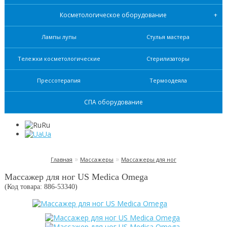
Косметологическое оборудование
Лампы лупы
Стулья мастера
Тележки косметологические
Стерилизаторы
Прессотерапия
Термоодеяла
СПА оборудование
Ru
Ua
»
»
Главная
Массажеры
Массажеры для ног
Массажер для ног US Medica Omega
(Код товара: 886-
53340
)