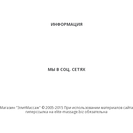
ИНФОРМАЦИЯ
ТЕЛЕФОНЫ
тел. (099)
241-86-63
ПН-СБ: С 9:00 ДО
Viber,
18:00 ,ВС:
Telegram
ВЫХОДНОЙ
МЫ В СОЦ. СЕТЯХ
Магазин "ЭлитМассаж" © 2005-2015 При использовании материалов сайта
гиперссылка на elite-massage.biz обязательна