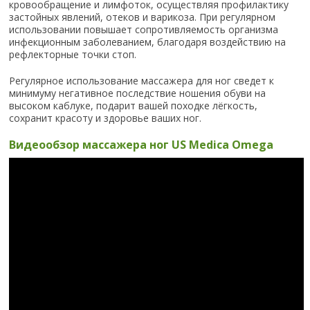
кровообращение и лимфоток, осуществляя профилактику
застойных явлений, отеков и варикоза. При регулярном
использовании повышает сопротивляемость организма
инфекционным заболеванием, благодаря воздействию на
рефлекторные точки стоп.
Регулярное использование массажера для ног сведет к
минимуму негативное последствие ношения обуви на
высоком каблуке, подарит вашей походке лёгкость,
сохранит красоту и здоровье ваших ног.
Видеообзор массажера ног US Medica Omega