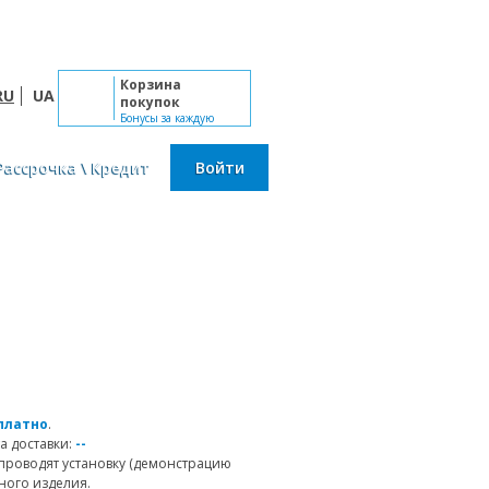
Пн-Сб: 10:00 - 19:00, Вс: выходной
Корзина
RU
UA
покупок
Бонусы за каждую
покупку
Рассрочка \ Кредит
Войти
платно
.
а доставки:
--
проводят установку (демонстрацию
ного изделия.