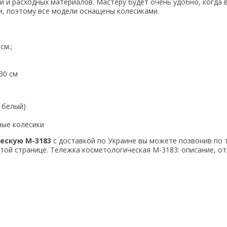
и и расходных материалов. Мастеру будет очень удобно, когда 
и, поэтому все модели оснащены колесиками.
см.;
30 см
 белый)
ные колесики
ческую М-3183
с доставкой по Украине вы можете позвонив по 
этой странице. Тележка косметологическая М-3183: описание, от