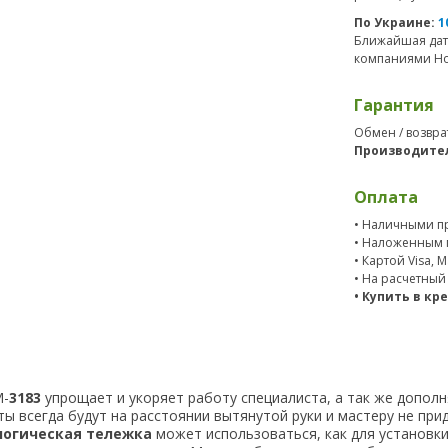
По Украине:
1
Ближайшая дат
компаниями Нов
Гарантия
Обмен / возвра
Производите
Оплата
• Наличными пр
• Наложенным 
• Картой Visa, 
• На расчетный
• Купить в кр
-
3183
упрощает и укоряет работу специалиста, а так же допол
 всегда будут на расстоянии вытянутой руки и мастеру не приде
логическая тележка
может использоваться, как для установки