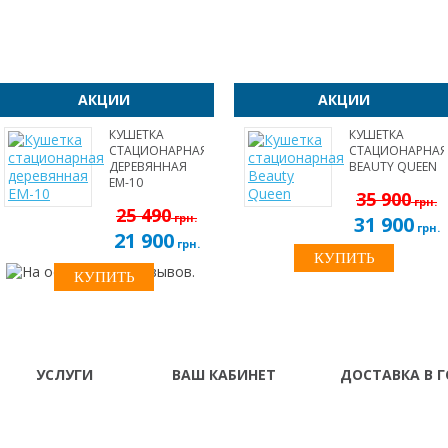
АКЦИИ
АКЦИИ
КУШЕТКА
КУШЕТКА
СТАЦИОНАРНАЯ
СТАЦИОНАРНАЯ
ДЕРЕВЯННАЯ
BEAUTY QUEEN
EM-10
35 900
грн.
25 490
грн.
31 900
грн.
21 900
грн.
УСЛУГИ
ВАШ КАБИНЕТ
ДОСТАВКА В 
О нас
Ваш Кабинет
Винница Владимир-
Донецк Днепропетро
Доставка и
История заказов
Житомир Запорожье