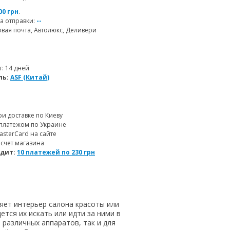
00 грн
.
а отправки:
--
ая почта, Автолюкс, Деливери
т: 14 дней
ль:
ASF (Китай)
и доставке по Киеву
платежом по Украине
MasterCard на сайте
 счет магазина
едит:
10 платежей по
230
грн
няет интерьер салона красоты или
тся их искать или идти за ними в
 различных аппаратов, так и для