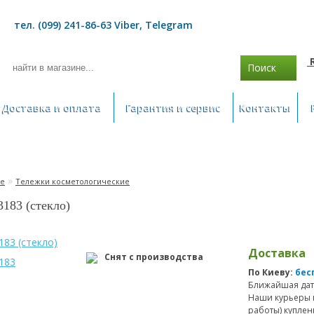
тел. (099) 241-86-63 Viber, Telegram
Поиск
Доставка и оплата
Гарантия и сервис
Контакты
»
ие
Тележки косметологические
183 (стекло)
Доставка
Снят с производства
По Киеву:
бес
Ближайшая дат
Наши курьеры 
работы) куплен