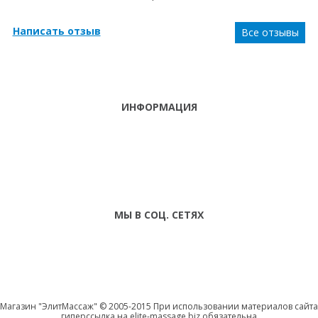
Написать отзыв
Все отзывы
ИНФОРМАЦИЯ
ТЕЛЕФОНЫ
тел. (099)
241-86-63
ПН-СБ: С 9:00 ДО
Viber,
18:00 ,ВС:
Telegram
ВЫХОДНОЙ
МЫ В СОЦ. СЕТЯХ
Магазин "ЭлитМассаж" © 2005-2015 При использовании материалов сайта
гиперссылка на elite-massage.biz обязательна