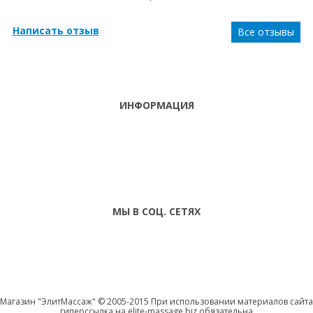
Написать отзыв
Все отзывы
ИНФОРМАЦИЯ
ТЕЛЕФОНЫ
тел. (099)
241-86-63
ПН-СБ: С 9:00 ДО
Viber,
18:00 ,ВС:
Telegram
ВЫХОДНОЙ
МЫ В СОЦ. СЕТЯХ
Магазин "ЭлитМассаж" © 2005-2015 При использовании материалов сайта
гиперссылка на elite-massage.biz обязательна