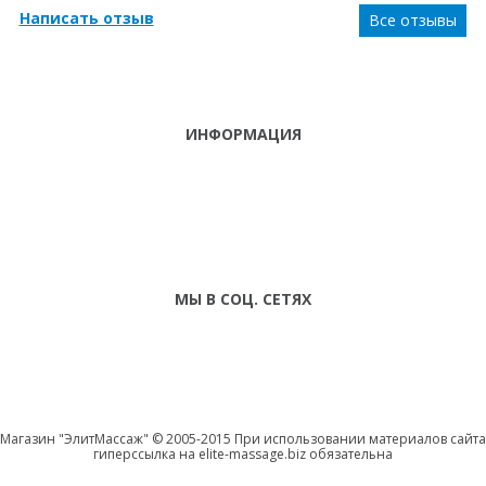
Написать отзыв
Все отзывы
ИНФОРМАЦИЯ
ТЕЛЕФОНЫ
тел. (099)
241-86-63
ПН-СБ: С 9:00 ДО
Viber,
18:00 ,ВС:
Telegram
ВЫХОДНОЙ
МЫ В СОЦ. СЕТЯХ
Магазин "ЭлитМассаж" © 2005-2015 При использовании материалов сайта
гиперссылка на elite-massage.biz обязательна