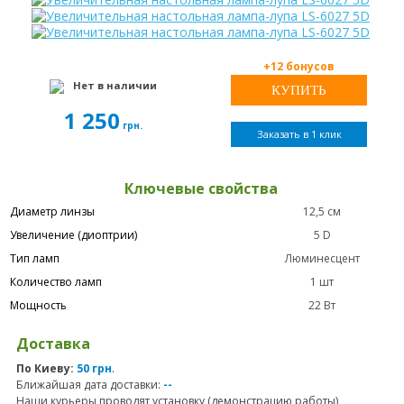
+12 бонусов
Нет в наличии
1 250
грн.
Заказать в 1 клик
Ключевые свойства
Диаметр линзы
12,5 см
Увеличение (диоптрии)
5 D
Тип ламп
Люминесцент
Количество ламп
1 шт
Мощность
22 Вт
Доставка
По Киеву:
50 грн
.
Ближайшая дата доставки:
--
Наши курьеры проводят установку (демонстрацию работы)