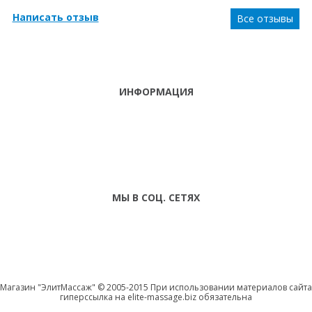
Написать отзыв
Все отзывы
ИНФОРМАЦИЯ
ТЕЛЕФОНЫ
тел. (099)
241-86-63
ПН-СБ: С 9:00 ДО
Viber,
18:00 ,ВС:
Telegram
ВЫХОДНОЙ
МЫ В СОЦ. СЕТЯХ
Магазин "ЭлитМассаж" © 2005-2015 При использовании материалов сайта
гиперссылка на elite-massage.biz обязательна