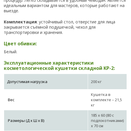
процедур. Легко складывается в удобный чемодан. Является
идеальным вариантом для мастеров, которые работают на
выезде.
Комплектация
: устойчивый стол, отверстие для лица
закрывается съёмной подушечкой, чехол для
транспортировки и хранения.
Цвет обивки:
Белый.
Эксплуатационные характеристики
косметологической кушетки складной KP-2:
Допустимая нагрузка
200 кг
Кушетка в
Вес
комплекте – 21,5
кг
185 х 60 (80 с
Размеры (Д х Ш х В)
подлокотниками)
х 70 см