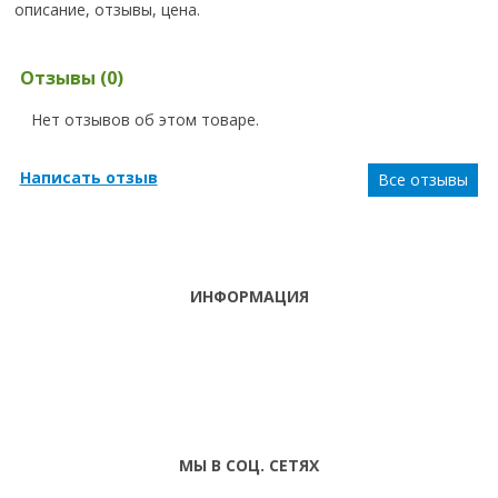
описание, отзывы, цена.
Отзывы (0)
Нет отзывов об этом товаре.
Написать отзыв
Все отзывы
ИНФОРМАЦИЯ
ТЕЛЕФОНЫ
тел. (099)
241-86-63
ПН-СБ: С 9:00 ДО
Viber,
18:00 ,ВС:
Telegram
ВЫХОДНОЙ
МЫ В СОЦ. СЕТЯХ