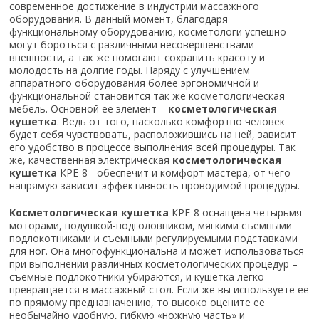
современное достижение в индустрии массажного
оборудования. В данный момент, благодаря
функциональному оборудованию, косметологи успешно
могут бороться с различными несовершенствами
внешности, а так же помогают сохранить красоту и
молодость на долгие годы. Наряду с улучшением
аппаратного оборудования более эргономичной и
функциональной становится так же косметологическая
мебель. Основной ее элемент –
косметологическая
кушетка
. Ведь от того, насколько комфортно человек
будет себя чувствовать, расположившись на ней, зависит
его удобство в процессе выполнения всей процедуры. Так
же, качественная электрическая
косметологическая
кушетка
КРЕ-8 - обеспечит и комфорт мастера, от чего
напрямую зависит эффективность проводимой процедуры.
Косметологическая кушетка
КРЕ-8 оснащена четырьмя
моторами, подушкой-подголовником, мягкими съемными
подлокотниками и съемными регулируемыми подставками
для ног. Она многофункциональна и может использоваться
при выполнении различных косметологических процедур –
съемные подлокотники убираются, и кушетка легко
превращается в массажный стол. Если же вы используете ее
по прямому предназначению, то высоко оцените ее
необычайно удобную, гибкую «ножную часть» и