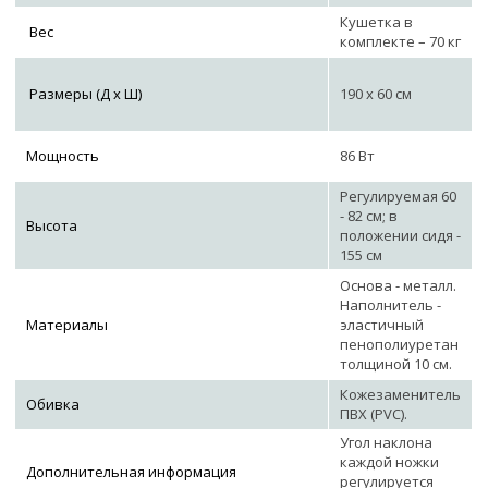
Кушетка в
Вес
комплекте – 70 кг
Размеры (Д х Ш)
190 х 60 см
Мощность
86 Вт
Регулируемая 60
- 82 см; в
Высота
положении сидя -
155 см
Основа - металл.
Наполнитель -
Материалы
эластичный
пенополиуретан
толщиной 10 см.
Кожезаменитель
Обивка
ПВХ (PVC).
Угол наклона
каждой ножки
Дополнительная информация
регулируется