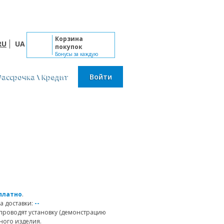
Пн-Сб: 10:00 - 19:00, Вс: выходной
Корзина
RU
UA
покупок
Бонусы за каждую
покупку
Рассрочка \ Кредит
Войти
платно
.
а доставки:
--
проводят установку (демонстрацию
ного изделия.