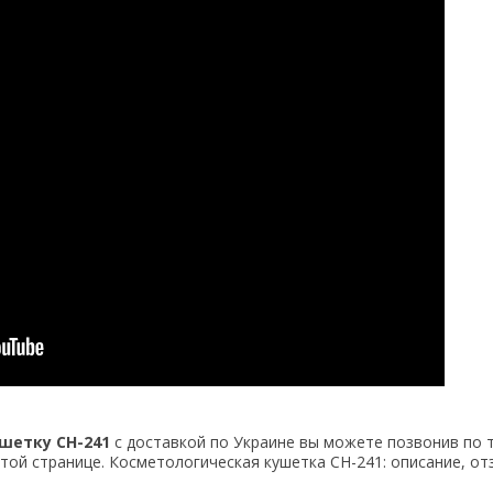
шетку CH-241
с доставкой по Украине вы можете позвонив по 
той странице. Косметологическая кушетка CH-241: описание, от