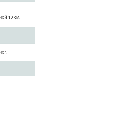
ой 10 см.
ног.