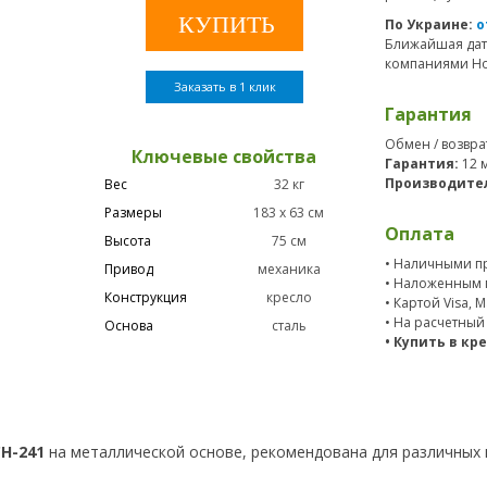
По Украине:
о
Ближайшая дат
компаниями Нов
Заказать в 1 клик
Гарантия
Обмен / возвра
Ключевые свойства
Гарантия:
12 
Производите
Вес
32 кг
Размеры
183 х 63 см
Оплата
Высота
75 см
• Наличными пр
Привод
механика
• Наложенным 
Конструкция
кресло
• Картой Visa, 
• На расчетный
Основа
сталь
• Купить в кр
H-241
на металлической основе, рекомендована для различных 