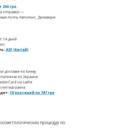
т 200 грн
.
а отправки:
--
ая почта, Автолюкс, Деливери
т: 14 дней
мес.
ль:
ASF (Китай)
и доставке по Киеву
платежом по Украине
MasterCard на сайте
 счет магазина
едит:
10 платежей по
787
грн
косметологических процедур по