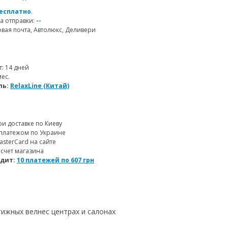
есплатно
.
а отправки:
--
ая почта, Автолюкс, Деливери
т: 14 дней
мес.
ль:
RelaxLine (Китай)
и доставке по Киеву
платежом по Украине
MasterCard на сайте
 счет магазина
едит:
10 платежей по
607
грн
тижных велнес центрах и салонах