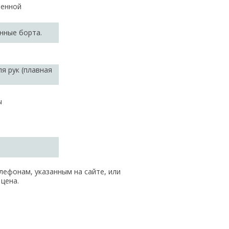
шенной
нные борта.
я рук (плавная
ы
лефонам, указанным на сайте, или
 цена.