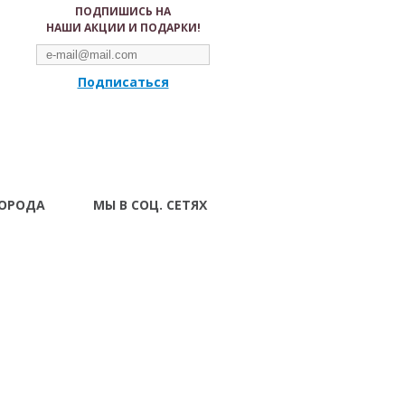
ПОДПИШИСЬ НА
НАШИ АКЦИИ И ПОДАРКИ!
Подписаться
ГОРОДА
МЫ В СОЦ. СЕТЯХ
Волынский
вск
 Ивано-
ад
г Луцк
поль
тава Ровно
ополь Сумы
Харьков
 Черкассы