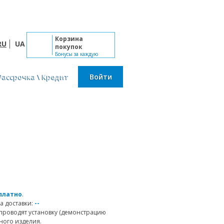
Пн-Сб: 10:00 - 19:00, Вс: выходной
Корзина
RU
UA
покупок
Бонусы за каждую
покупку
Рассрочка \ Кредит
Войти
платно
.
а доставки:
--
проводят установку (демонстрацию
ного изделия.