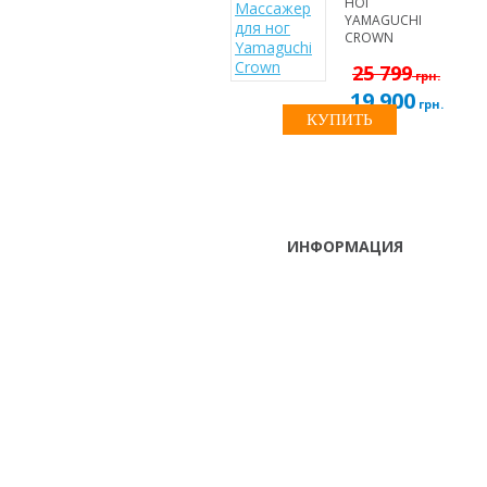
НОГ
YAMAGUCHI
CROWN
25 799
грн.
19 900
грн.
КУПИТЬ
ИНФОРМАЦИЯ
ТЕЛЕФОНЫ
тел. (099)
241-86-63
Пн-Сб: с 9:00 до 18:00
Viber,
,Вс: выходной
Telegram
г. Киев, ул. Луговая 9, оф. 209
(Оболонський р-н, возле ТРЦ
"Караван")
info@elite-massage.biz