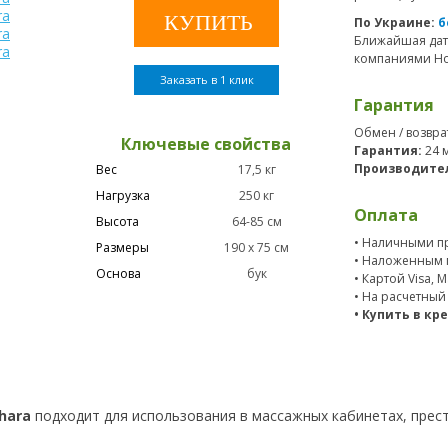
По Украине:
б
Ближайшая дат
компаниями Нов
Заказать в 1 клик
Гарантия
Обмен / возвра
Ключевые свойства
Гарантия:
24 
Производите
Вес
17,5 кг
Нагрузка
250 кг
Оплата
Высота
64-85 см
• Наличными пр
Размеры
190 х 75 см
• Наложенным 
Основа
бук
• Картой Visa, 
• На расчетный
• Купить в кр
ahara
подходит для использования в массажных кабинетах, прес