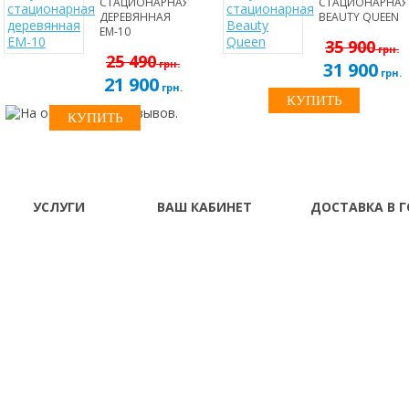
СТАЦИОНАРНАЯ
СТАЦИОНАРНАЯ
ДЕРЕВЯННАЯ
BEAUTY QUEEN
EM-10
35 900
грн.
25 490
грн.
31 900
грн.
21 900
грн.
УСЛУГИ
ВАШ КАБИНЕТ
ДОСТАВКА В 
О нас
Ваш Кабинет
Винница Владимир-
Донецк Днепропетро
Доставка и
История заказов
Житомир Запорожье
оплата
Франковск Кировогр
Рассылка
Кременчуг Кривой Ро
Гарантия и сервис
Луганск Львов Мариу
Рассрочка \
Николаев Одесса Пол
Кредит
Симферополь Севаст
Тернополь Ужгород 
Херсон Хмельницкий